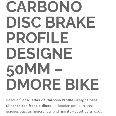
CARBONO
DISC BRAKE
PROFILE
DESIGNE
50MM –
DMORE BIKE
Descubrí las
Ruedas de Carbono Profile Designe para
Clincher con freno a disco
, la elección perfecta para
quienes buscan mejorar su rendimiento y estética en cada