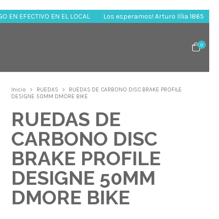
s esperamos! Arturo Illia 1865
DESCUENTOS POR PAGO EN EFECTIV
0
Inicio
>
RUEDAS
>
RUEDAS DE CARBONO DISC BRAKE PROFILE
DESIGNE 50MM DMORE BIKE
RUEDAS DE
CARBONO DISC
BRAKE PROFILE
DESIGNE 50MM
DMORE BIKE